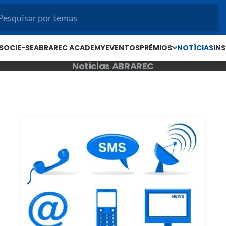
SOCIE-SE
ABRAREC ACADEMY
EVENTOS
PRÊMIOS
NOTÍCIAS
IN
Notícias ABRAREC