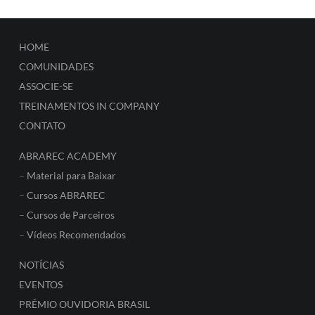
HOME
COMUNIDADES
ASSOCIE-SE
TREINAMENTOS IN COMPANY
CONTATO
ABRAREC ACADEMY
–
Material para Baixar
–
Cursos ABRAREC
–
Cursos de Parceiros
–
Vídeos Recomendados
NOTÍCIAS
EVENTOS
PRÊMIO OUVIDORIA BRASIL