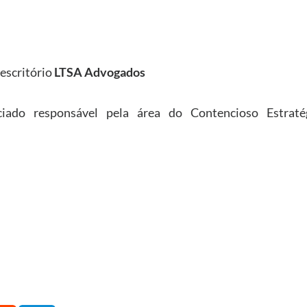
 escritório
LTSA Advogados
iado responsável pela área do Contencioso Estraté
DEMY
NOTÍCIAS
INS
Baixar
EVENTOS
EST
REC
PRÊMIO OUVIDORIA BRASIL
ABR