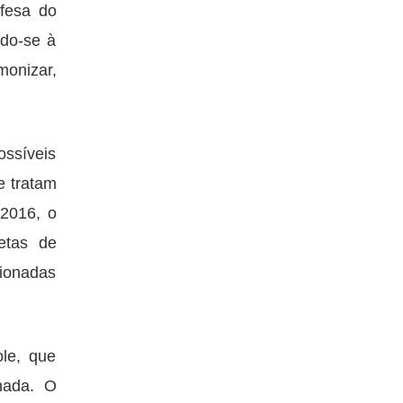
efesa do
do-se à
monizar,
ssíveis
e tratam
 2016, o
etas de
tionadas
ole, que
gnada. O