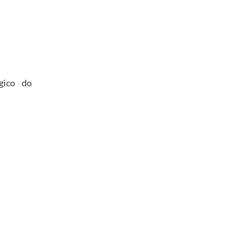
gico do
TITUCIONAL
LINKEDIN
ATUTO ABRAREC
INSTAGRAM
AREC + SENACON
SPOTIFY