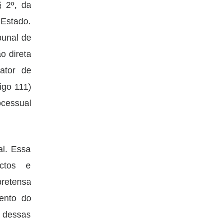
§ 2º, da
 Estado.
bunal de
o direta
lator de
igo 111)
ocessual
al. Essa
actos e
retensa
ento do
a dessas