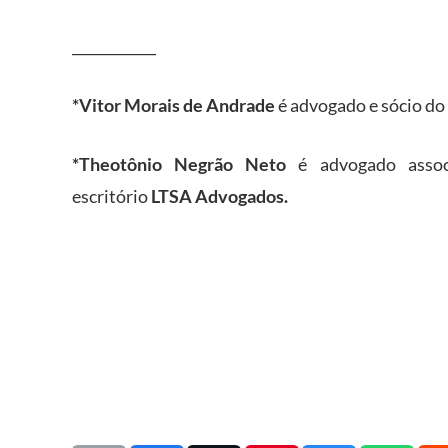
____________
*Vitor Morais de Andrade
é advogado e sócio do
*Theotônio Negrão Neto
é advogado assoc
escritório
LTSA Advogados.
HOME
ABRAREC ACA
COMUNIDADES
–
Material para 
ASSOCIE-SE
–
Cursos ABRA