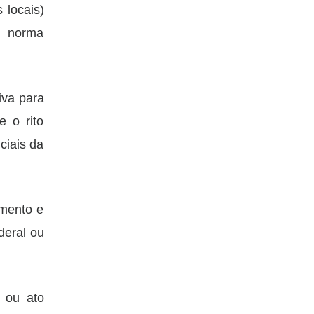
 locais)
a norma
iva para
e o rito
ciais da
amento e
deral ou
i ou ato