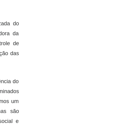
izada do
adora da
trole de
ação das
ência do
rminados
amos um
mas são
social e