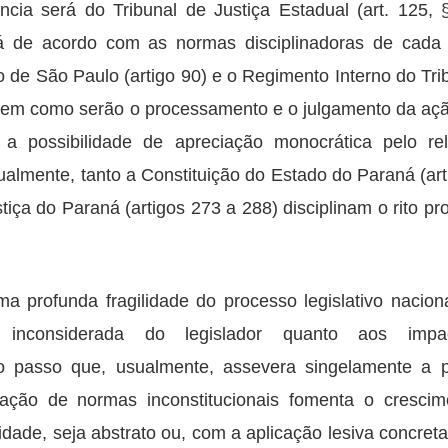
cia será do Tribunal de Justiça Estadual (art. 125, 
ará de acordo com as normas disciplinadoras de cada
o de São Paulo (artigo 90) e o Regimento Interno do Tri
veem como serão o processamento e o julgamento da açã
ve a possibilidade de apreciação monocrática pelo re
gualmente, tanto a Constituição do Estado do Paraná (art
iça do Paraná (artigos 273 a 288) disciplinam o rito pr
 profunda fragilidade do processo legislativo nacion
o inconsiderada do legislador quanto aos imp
ao passo que, usualmente, assevera singelamente a p
ação de normas inconstitucionais fomenta o crescim
idade, seja abstrato ou, com a aplicação lesiva concret