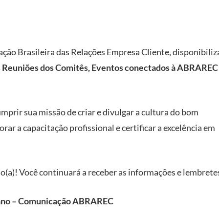
ção Brasileira das Relações Empresa Cliente, disponibili
 Reuniões dos Comitês, Eventos conectados à ABRAREC 
umprir sua missão de criar e divulgar a cultura do bom
ar a capacitação profissional e certificar a excelência em
o(a)! Você continuará a receber as informações e lembrete
ano – Comunicação ABRAREC
DEMY
NOTÍCIAS
INS
Baixar
EVENTOS
EST