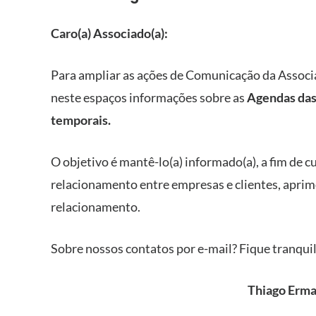
Caro(a) Associado(a):
Para ampliar as ações de Comunicação da Associa
neste espaços informações sobre as
Agendas das
temporais.
O objetivo é mantê-lo(a) informado(a), a fim de c
relacionamento entre empresas e clientes, aprimor
relacionamento.
Sobre nossos contatos por e-mail? Fique tranquil
Thiago Erm
HOME
ABRAREC ACA
COMUNIDADES
–
Material para 