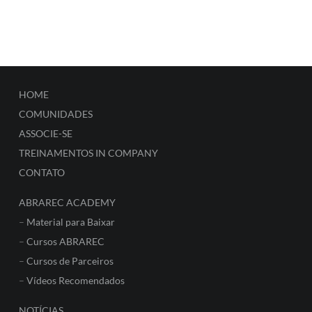
HOME
COMUNIDADES
ASSOCIE-SE
TREINAMENTOS IN COMPANY
CONTATO
ABRAREC ACADEMY
–
Material para Baixar
–
Cursos ABRAREC
–
Cursos de Parceiros
–
Vídeos Recomendados
NOTÍCIAS