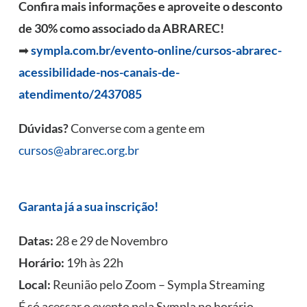
Confira mais informações e aproveite o desconto
de 30% como associado da ABRAREC!
➡
sympla.com.br/evento-online/cursos-abrarec-
acessibilidade-nos-canais-de-
atendimento/2437085
Dúvidas?
Converse com a gente em
cursos@abrarec.org.br
Garanta já a sua inscrição!
Datas:
28 e 29 de Novembro
Horário:
19h às 22h
Local:
Reunião pelo Zoom – Sympla Streaming
É só acessar o evento pela Sympla no horário