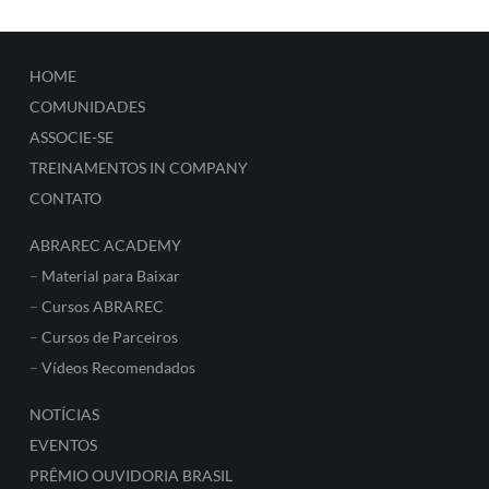
HOME
COMUNIDADES
ASSOCIE-SE
TREINAMENTOS IN COMPANY
CONTATO
ABRAREC ACADEMY
–
Material para Baixar
–
Cursos ABRAREC
–
Cursos de Parceiros
–
Vídeos Recomendados
NOTÍCIAS
EVENTOS
PRÊMIO OUVIDORIA BRASIL