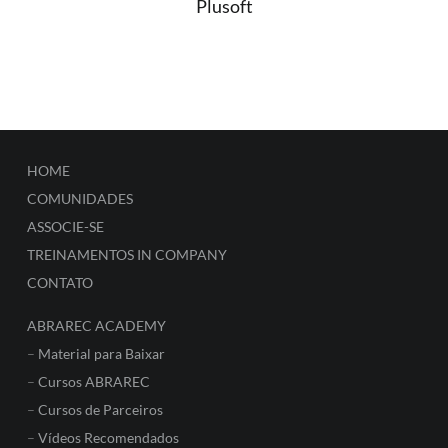
Plusoft
HOME
COMUNIDADES
ASSOCIE-SE
TREINAMENTOS IN COMPANY
CONTATO
ABRAREC ACADEMY
–
Material para Baixar
–
Cursos ABRAREC
–
Cursos de Parceiros
–
Vídeos Recomendados