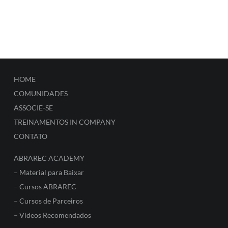
HOME
COMUNIDADES
ASSOCIE-SE
TREINAMENTOS IN COMPANY
CONTATO
ABRAREC ACADEMY
–
Material para Baixar
–
Cursos ABRAREC
–
Cursos de Parceiros
–
Vídeos Recomendados