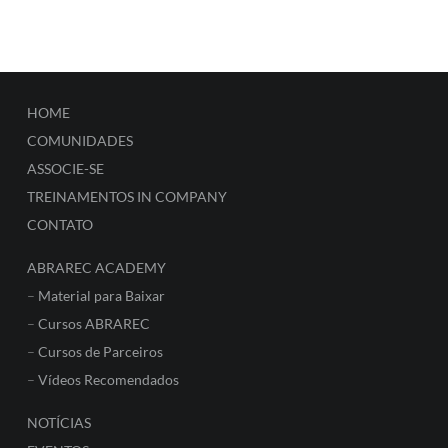
HOME
COMUNIDADES
ASSOCIE-SE
TREINAMENTOS IN COMPANY
CONTATO
ABRAREC ACADEMY
–
Material para Baixar
–
Cursos ABRAREC
–
Cursos de Parceiros
–
Vídeos Recomendados
NOTÍCIAS