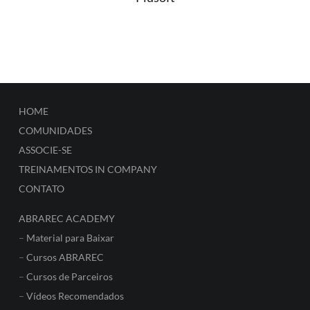
HOME
COMUNIDADES
ASSOCIE-SE
TREINAMENTOS IN COMPANY
CONTATO
ABRAREC ACADEMY
–
Material para Baixar
–
Cursos ABRAREC
–
Cursos de Parceiros
–
Vídeos Recomendados