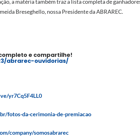
ção, a matéria também traz a lista completa de ganhadores
Almeida Breseghello, nossa Presidente da ABRAREC.
completo e compartilhe!
3/abrarec-ouvidorias/
ive/yr7Cq5F4LL0
.br/fotos-da-cerimonia-de-premiacao
.com/company/somosabrarec