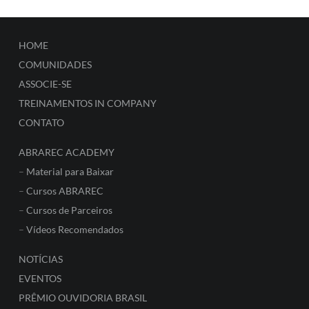
HOME
COMUNIDADES
ASSOCIE-SE
TREINAMENTOS IN COMPANY
CONTATO
ABRAREC ACADEMY
–
Material para Baixar
–
Cursos ABRAREC
–
Cursos de Parceiros
–
Vídeos Recomendados
NOTÍCIAS
EVENTOS
PRÊMIO OUVIDORIA BRASIL