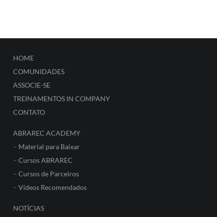
HOME
COMUNIDADES
ASSOCIE-SE
TREINAMENTOS IN COMPANY
CONTATO
ABRAREC ACADEMY
–
Material para Baixar
–
Cursos ABRAREC
–
Cursos de Parceiros
–
Vídeos Recomendados
NOTÍCIAS