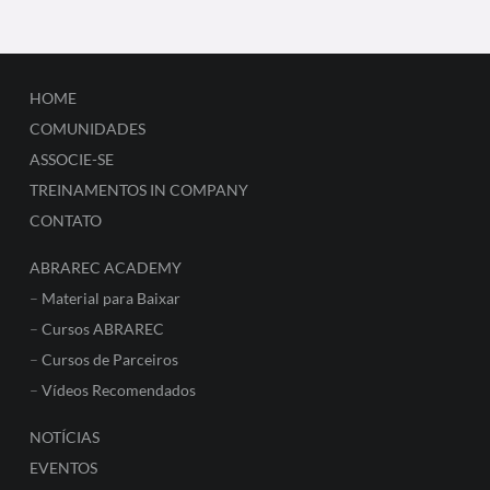
HOME
COMUNIDADES
ASSOCIE-SE
TREINAMENTOS IN COMPANY
CONTATO
ABRAREC ACADEMY
–
Material para Baixar
–
Cursos ABRAREC
–
Cursos de Parceiros
–
Vídeos Recomendados
NOTÍCIAS
EVENTOS